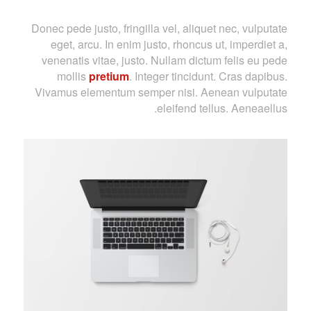
Donec pede justo, fringilla vel, aliquet nec, vulputate
eget, arcu. In enim justo, rhoncus ut, imperdiet a,
venenatis vitae, justo. Nullam dictum felis eu pede
mollis
pretium
. Integer tincidunt. Cras dapibus.
Vivamus elementum semper nisi. Aenean vulputate
eleifend tellus. Aeneaellus.