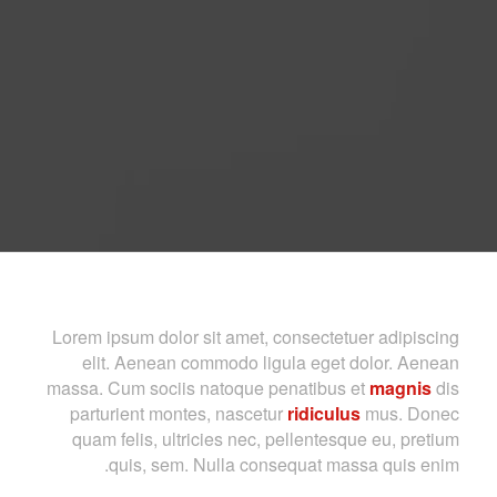
Lorem ipsum dolor sit amet, consectetuer adipiscing
elit. Aenean commodo ligula eget dolor. Aenean
massa. Cum sociis natoque penatibus et
magnis
dis
parturient montes, nascetur
ridiculus
mus. Donec
quam felis, ultricies nec, pellentesque eu, pretium
quis, sem. Nulla consequat massa quis enim.