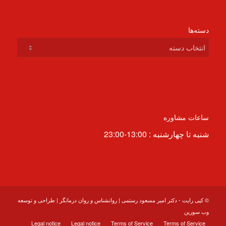
دسته‌ها
دسته‌ها
ساعات مشاوره
شنبه تا چهارشنبه : 13:00-23:00
© کپی رایت -
دکتر امیر مسعود رستمی | روانشناس و روان درمانگر
|
طراحی و توسعه
وب سورین
Legal notice
Legal notice
Terms of Service
Terms of Service