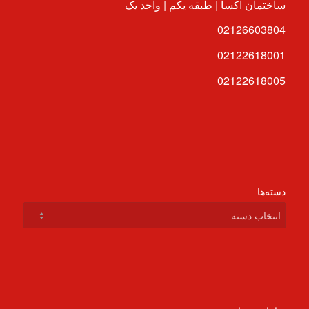
ساختمان آکسا | طبقه یکم | واحد یک
02126603804
02122618001
02122618005
دسته‌ها
دسته‌ها