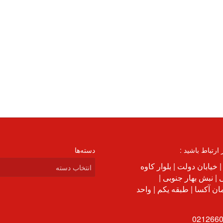
ر ارتباط باشید :
دسته‌ها
دسته‌ها
| خیابان دولت | بلوار کاوه
| نبش بهار جنوبی |
ن آکسا | طبقه یکم | واحد
021266