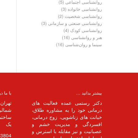
روانشناسی اجتماعی
(5)
روانشناسی خانواده
(3)
روانشناسی شخصیت
(2)
روانشناسی صنعتی و سازمانی
(3)
روانشناسی کودک
(4)
هنر و روانشناسی
(16)
سینما و روان‌شناسی
(16)
بیشتر بدانید …
با ما د
دکتر رستمی عمده فعالیت های
تهران 
درمانی خود را به مشاوره طلاق،
شمالی 
خیانت های زناشویی، زوج درمانی،
ساختما
افسردگی و مدیریت خشم و
یک
عصبانیت و نیز مقابله با استرس و
03804