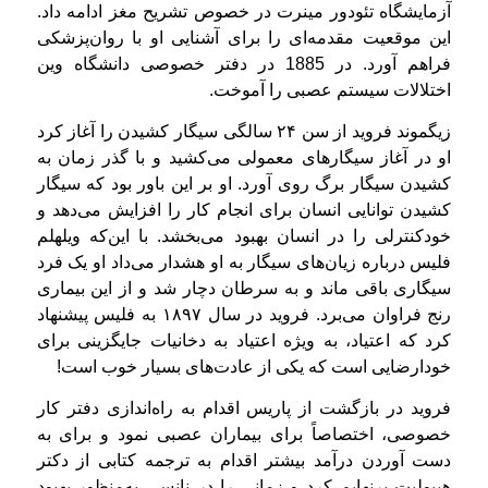
آزمایشگاه تئودور مینرت در خصوص تشریح مغز ادامه داد.
این موقعیت مقدمه‌ای را برای آشنایی او با روان‌پزشکی
فراهم آورد. در 1885 در دفتر خصوصی دانشگاه وین
اختلالات سیستم عصبی را آموخت.
زیگموند فروید از سن ۲۴ سالگی سیگار کشیدن را آغاز کرد
او در آغاز سیگارهای معمولی می‌کشید و با گذر زمان به
کشیدن سیگار برگ روی آورد. او بر این باور بود که سیگار
کشیدن توانایی انسان برای انجام کار را افزایش می‌دهد و
خودکنترلی را در انسان بهبود می‌بخشد. با این‌که ویلهلم
فلیس درباره‌ زیان‌های سیگار به او هشدار می‌داد او یک فرد
سیگاری باقی ماند و به سرطان دچار شد و از این بیماری
رنج فراوان می‌برد. فروید در سال ۱۸۹۷ به فلیس پیشنهاد
کرد که اعتیاد، به ویژه اعتیاد به دخانیات جایگزینی برای
خودارضایی است که یکی از عادت‌های بسیار خوب است!
فروید در بازگشت از پاریس اقدام به راه‌اندازی دفتر کار
خصوصی، اختصاصاً برای بیماران عصبی نمود و برای به
دست آوردن درآمد بیشتر اقدام به ترجمه کتابی از دکتر
هیپولیت برنهایم کرد و زمانی را در نانسی به‌منظور بهبود