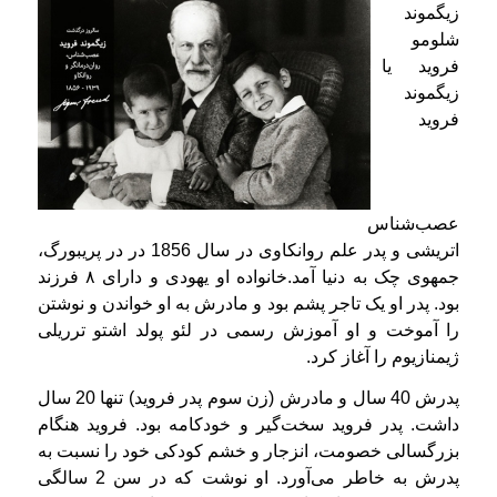
زیگموند
شلومو
فروید یا
زیگموند
فروید
عصب‌شناس
اتریشی و پدر علم روانکاوی در سال 1856 در در پریبورگ،
جمهوی چک به دنیا آمد.خانواده‌ او یهودی و دارای ۸ فرزند
بود. پدر او یک تاجر پشم بود و مادرش به او خواندن و نوشتن
را آموخت و او آموزش رسمی در لئو پولد اشتو ترریلی
ژیمنازیوم را آغاز کرد.
پدرش 40 سال و مادرش (زن سوم پدر فروید) تنها 20 سال
داشت. پدر فروید سخت‌گیر و خودکامه بود. فروید هنگام
بزرگسالی خصومت، انزجار و خشم کودکی خود را نسبت به
پدرش به خاطر می‌آورد. او نوشت که در سن 2 سالگی