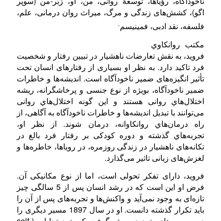
ناخودآگاه، رؤیاها، توسعهٔ روانی، من، او، زَبَر-من (سوپر
اگو)، کشش‌های زندگی و مرگ، میراث روان درمانی، علم،
.
فلسفه، نقد ادبی، فمینیسم
مکتب روانكاوي
فروید، به نقش تعارضات ناهشیار در تبیین رفتار و شخصیت
فرد تاکید دارد. به نظر او بسیاری از رفتارهای انسان تحت
تأثیر انگیزه‌های ضمیر ناخودآگاه است. انديشه‌ها و خاطرات
ضمیر ناخودآگاه، بویژه از نوع جنسی و پرخاشگرانه، ریشه
اختلال‌هاي روانی هستند و این گونه اختلال‌هاي روانی
می‌توانند با تبدیل انديشه‌ها و خاطرات ناخودآگاه به آگاهی، از
راه درمان‌هاي روانکاوانه، درمان شوند. از نظر او،
تجربه‌هاي گذشته و دوره کودکی بر رفتار فرد بالغ در
تکانه‌های ناهشیار در زندگی روزمره، در رویاها، خاطره‌ها و
لغزش‌های زبانی تاثیر می‌‌گذارد.
فروید، دارای تفکر تحولی است، اما از نوع مکانیکی آن.
فرض او این است که در رشد انسان پس از 5 سالگی چیز
تازه‌ای به وجود نمی‌آید و واکنش‌ها و تجربه‌های پس از آن را
باید تکرار گذشته دانست. او در سال 1897 مسیر دیگری را
در بررسی‌های خود در پيش گرفت که خود تحلیلی (self-