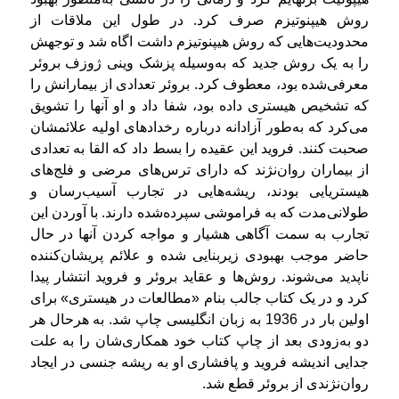
روش هیپنوتیزم صرف کرد. در طول این ملاقات از
محدودیت‌هایی که روش هیپنوتیزم داشت اگاه شد و توجهش
را به یک روش جدید که به‌وسیله پزشک وینی ژوزف بروئر
معرفی‌شده بود، معطوف کرد. بروئر تعدادی از بیمارانش را
که تشخیص هیستری داده بود، شفا داد و او آنها را تشویق
می‌کرد که به‌طور آزادانه درباره‌ رخدادهای اولیه علائمشان
صحبت کنند. فروید این عقیده را بسط داد که القا به تعدادی
از بیماران روان‌نژند که دارای ترس‌های مرضی و فلج‌های
هیستریایی بودند، ریشه‌هایی در تجارب آسیب‌رسان و
طولانی‌مدت که به فراموشی سپرده‌شده دارند. با آوردن این
تجارب به سمت آگاهی هشیار و مواجه کردن آنها در حال
حاضر موجب بهبودی زیربنایی شده و علائم پریشان‌کننده
ناپدید می‌شوند. روش‌ها و عقاید بروئر و فروید انتشار پیدا
کرد و در یک کتاب جالب بنام «مطالعات در هیستری» برای
اولین بار در 1936 به زبان انگلیسی چاپ شد. به‌ هرحال هر
دو به‌زودی بعد از چاپ کتاب خود همکاری‌شان را به علت
جدایی اندیشه فروید و پافشاری او به ریشه جنسی در ایجاد
روان‌نژندی از بروئر قطع شد.