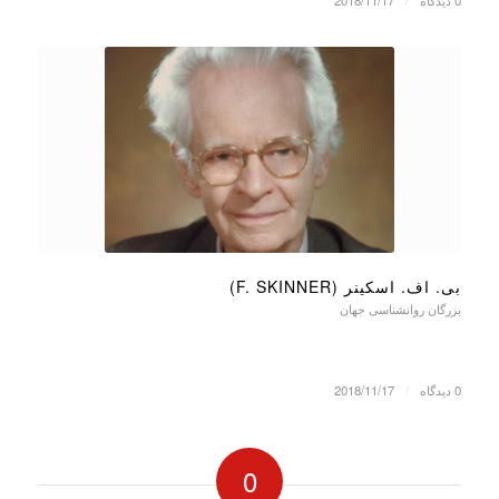
0 دیدگاه
/
2018/11/17
بی. اف. اسکینر (F. SKINNER)
بزرگان روانشناسی جهان
0 دیدگاه
/
2018/11/17
0