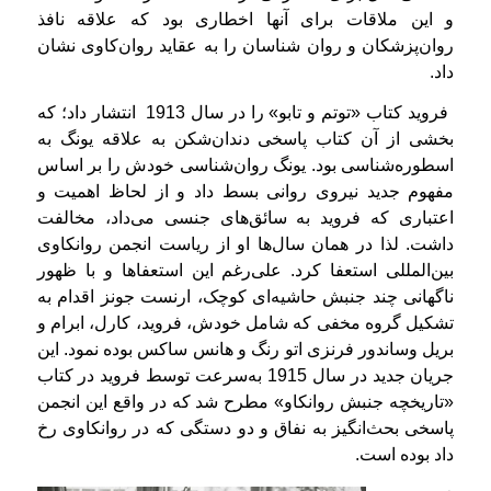
و این ملاقات برای آنها اخطاری بود که علاقه نافذ
روان‌پزشکان و روان شناسان را به عقاید روان‌کاوی نشان
داد.
فروید کتاب «توتم و تابو» را در سال 1913 انتشار داد؛ که
بخشی از آن کتاب پاسخی دندان‌شکن به علاقه‌ یونگ به
اسطوره‌شناسی بود. یونگ روان‌شناسی خودش را بر اساس
مفهوم جدید نیروی روانی بسط داد و از لحاظ اهمیت و
اعتباری که فروید به سائق‌های جنسی می‌داد، مخالفت
داشت. لذا در همان سال‌ها او از ریاست انجمن روانکاوی
بین‌المللی استعفا کرد. علی‌رغم این استعفاها و با ظهور
ناگهانی چند جنبش حاشیه‌ای کوچک، ارنست جونز اقدام به
تشکیل گروه مخفی که شامل خودش، فروید، کارل، ابرام و
بریل وساندور فرنزی اتو رنگ و هانس ساکس بوده نمود. این
جریان جدید در سال 1915 به‌سرعت توسط فروید در کتاب
«تاریخچه‌ جنبش روانکاو» مطرح شد که در واقع این انجمن
پاسخی بحث‌انگیز به نفاق و دو دستگی که در روانکاوی رخ
داد بوده است.