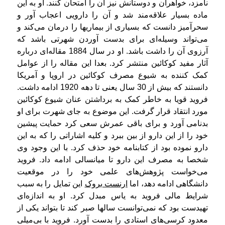
نامزد، خواهران و دوستانش نیز آن را امتحان کنند. او به این
ماده بسیار علاقه‌مند شد و آن را دارویی اعجاب آور و
سحرآمیز دانست که بسیاری از بیماریها را درمان می‌کند و
می‌تواند وسیله‌ای برای بدست آوردن شهرتی باشد که
آرزوی آن را داشت باشد. او در سال 1884 مقاله‌ای درباره
آثار مفید کوکائین منتشر کرد. بعدا این مقاله را از عوامل
کمک کننده به شیوع مصرف کوکائین در اروپا و آمریکا
دانستند که بیش از 30 سال یعنی تا دهه 1920 ادامه داشت.
فروید قویا به خاطر کمک به برداشتن عنان شیوع کوکائین
مورد انتقاد قرار گرفت.
این موضوع به جای شهرت برای او
بدنامی آورد و برای باقی عمرش سعی کرد حمایت پیشین
خود را از این دارو از بین ببرد و کلیه اشاراتی را که به این
دارو نموده بود از کتابنامه خود حذف کرد. با این وجود وی
شخصا به مصرف این دارو تا میانسالی ادامه داد. فروید
می‌خواست پژوهش‌های علمی خود را در موقعیت
دانشگاهی ادامه دهد، اما
ارنست بروک
این تمایل را به سبب
شرایط مالی فروید به یاس مبدل کرد. او به اندازه‌ای
تهیدست بود که نمی‌توانست سالها صبر کند تا بتواند یکی از
معدود کرسی‌های استادی را بدست آورد.
فروید با بی‌میلی