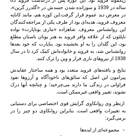
زیگموند فروید بود. این کوزه پس از درگذشت فروید 83
ساله در 1939 و سوزانده شدن جسدش در «گلدرز گرین»،
در معرض دید عموم قرار گرفت.
این کوزه هم، مانند کاناپه‌
معروف فروید، هدیه‌ای بود از طرف یکی از مراجعه‌کنندگان
این روانشناس معروف. شاهزاده «ماری بوناپارت» نواده
ناپلئون که از علاقه‌ وافر فروید به هنر یونان باستان مطلع
بود، این گلدان را به او بخشیده بود. بناپارت که خود بعدها
روانشناس شد، به فروید و خانواده‌اش کمک کرد تا در سال
1938 از نیروهای نازی فرار و وین را ترک کنند.
نتایج و یافته‌های فروید متعدد بود و همه ساختار عقایدش
پیرامون این اصل که سائق‌های ناخودآگاه و آرزوها نفوذ
فراوانی در زندگی ما دارند می‌چرخید؛ و چنانچه آنها درک
نشوند، تغییر واقعی غیرممکن است.
ازنظر وی روانکاوی گرایش قوی اختصاصی برای دستیابی
به تغییرات واقعی است. بنابراین روانکاوی دو چیز را در
برمی‌گیرد:
مجموعه‌ای از ایده‌ها