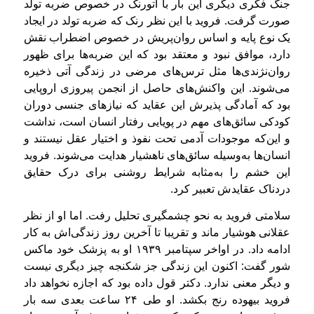
جنگ فکری دیگری این بار با اتورنک در خصوص ضربه تولد
صورت گرفت. فروید با این نظر رنک که ضربه تولد در ایجاد
یک نوع پایه و اساس روان‌پریش در خصوص اضطراب نقش
دارد، موافق نبود و معتقد بود که این ضربه‌ها برای ظهور
روان‌نژندی‌ها مثل ترس‌های مرضی در زندگی آتی ذخیره
می‌شوند. این واکنش‌های حاصل از انجمن پیروزی اروپایی
بود که آمادگی پذیرش این عقاید که نیازهای جنسی دوران
کودکی سائق‌های مهم در پویایی رفتار انسان است، نداشت
و این‌که موجودات آدمی تحت نفوذ و اختیار عقل نیستند و
انسان‌ها به‌وسیله سائق‌های ناهشیار هدایت می‌شوند. فروید
این خشم را به‌مثابه شرایط روشنی برای درک حقایق
دردناک عقایدش تعبیر کرد.
سلامتی فروید به نحو چشمگیری تحلیل رفت. اما او از نظر
عقلانی هوشیار ماند و تقریبا تا آخرین روز زندگی‌اش به کار
ادامه داد. در اواخر سپتامبر ۱۹۳۹ او به پزشک خود ماکس
شور گفت: اکنون این زندگی جز شکنجه چیز دیگری نیست
و دیگر معنی ندارد. دکتر قول داده بود که اجازه نخواهد داد
فروید بیهوده رنج بکشد. او طی ۲۴ ساعت بعدی سه بار