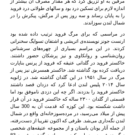
مرفین به او تزریق کرد که هر مقدار مصرف آن بیشتر از
اندازه لازم برای تسکین درد بود و سالهای طولانی درد فروید
را به پایان رساند و سه روز پس از مرگش، پیکرش را در
شمال لندن سوزاندند.
در مراسمی که برای مرگ فروید ترتیب داده شده بود
ارنست جونز نویسنده‌ی اتریشی و اشتفان تسوایگ سخنرانی
کردند. در این مراسم بسیاری از چهره‌های سرشناس
روان‌شناسی و روانکاوی و نیز پرشکان حضور داشتند.
خاکستر فروید در گلدانی عتیقه که فروید از پرنس بناپارت
دریافت کرده بود گذاشته شد. خاکستر همسرش نیز پس از
مرگ در سال ۱۹۵۱ در این گلدان گذاشته شد. در ژانویه
سال ۲۰۱۴ پلیس لندن ادعا کرد که دزدان قصد داشتند
خاکستر فروید را بدزدند. اگر چه این دزدی ناموفق بود اما
قسمتی از گلدان ۲۳۰۰ ساله که خاکستر فروید در آن قرار
داشت شکسته بود. این کوزه که قدمت آن به 300 سال
پیش از میلاد می‌رسید، در مرده‌سوزخانه‌ای واقع در شمال
لندن نگه‌داری می‌شد. ظرفی که اکنون تقریبا از دست‌رفته،
از جمله آثار یونان باستان و از مجموعه عتیقه‌های شخصی