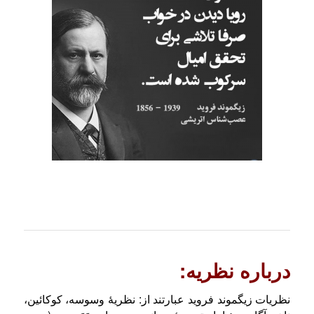
درباره نظریه:
نظریات زیگموند فروید عبارتند از: نظریهٔ وسوسه، کوکائین،