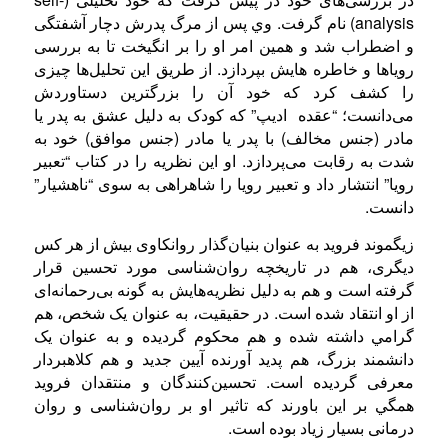
analysis) نام گرفت. وي پس از مرگ پدرش دچار آشفتگی
و اضطراب شد و همین امر او را بر انگیخت تا به بررسی
رویاها و خاطره هايش بپردازد. از طریق این تحلیل‌ها چیزی
را کشف کرد که خود آن را بزرگترین دستاوردش
می‌دانست؛ “عقده ادیپ” که کودک به دلیل عشق به پدر يا
مادر (جنس مخالف) با پدر يا مادر (جنس موافق) خود به
شدت به رقابت می‌پردازد. او این نظریه را در کتاب “تعبیر
رویا” انتشار داد و تعبیر رویا را شاهراهی به سوی “ناهشیار”
دانست.
زیگموند فروید به عنوان بنیان‌گذار روانکاوی بیش از هر کس
دیگری، هم در تاریخچه روان‌شناسی مورد تحسین قرار
گرفته است و هم به دليل نظریه‌هایش به گونه بی‌رحمانه‌ای
از او انتقاد شده است. در حقيقيت، به عنوان یک شخص، هم
گرامي داشته شده و هم محکوم گرديده و به عنوان یک
دانشمند بزرگ، هم پديد آورنده آيين جديد و هم کلاهبردار
معرفی گردیده است. تحسین‌کنندگان و منتقدان فروید
همگي بر اين باورند که تاثیر او بر روان‌شناسی و روان
درمانی بسیار زیاد بوده است.