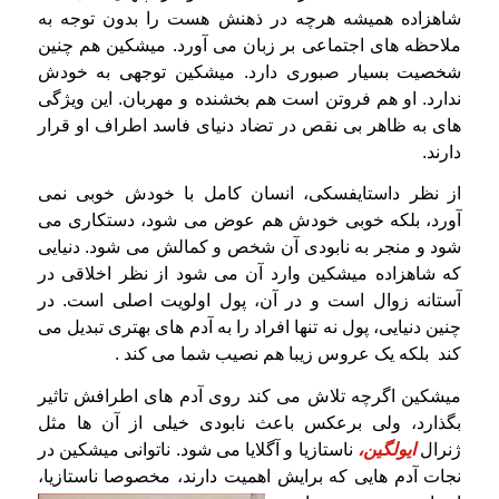
شاهزاده همیشه هرچه در ذهنش هست را بدون توجه به
ملاحظه های اجتماعی بر زبان می آورد. میشکین هم چنین
شخصیت بسیار صبوری دارد. میشکین توجهی به خودش
ندارد. او هم فروتن است هم بخشنده و مهربان. این ویژگی
های به ظاهر بی نقص در تضاد دنیای فاسد اطراف او قرار
دارند.
از نظر داستایفسکی، انسان کامل با خودش خوبی نمی
آورد، بلکه خوبی خودش هم عوض می شود، دستکاری می
شود و منجر به نابودی آن شخص و کمالش می شود. دنیایی
که شاهزاده میشکین وارد آن می شود از نظر اخلاقی در
آستانه زوال است و در آن، پول اولویت اصلی است. در
چنین دنیایی، پول نه تنها افراد را به آدم های بهتری تبدیل می
کند بلکه یک عروس زیبا هم نصیب شما می کند .
میشکین اگرچه تلاش می کند روی آدم های اطرافش تاثیر
بگذارد، ولی برعکس باعث نابودی خیلی از آن ها مثل
ژنرال
ایولگین،
ناستازیا و آگلایا می شود. ناتوانی میشکین در
نجات آدم هایی که برایش اهمیت دارند، مخصوصا ناستازیا،