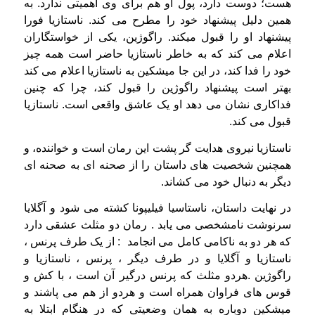
هست؛ دوست دارد، پول او هم برای وی اهمیتی ندارد. به
همین دلیل پیشنهاد خود را مطرح می کند. ناستازیا فورا
پیشنهاد او را قبول میکند. راگوژین، یکی از خواستگاران
اعلام می کند که به خاطر ناستازیا حاضر است همه چیز
خود را فدا کند، در این جا میشکین به ناستازیا اعلام می کند
بهتر است پیشنهاد راگوژین را قبول کند، چرا که چنین
فداکاری نشان می دهد او یک عاشق واقعی است. ناستازیا
قبول می کند.
ناستازیا نیروی هدایت گر پشت این رمان است و خواننده، و
همچنین شخصیت های داستان را از صحنه ای به صحنه ای
دیگر به دنبال خود می کشاند.
در نهایت داستان، ناستاسیا فیلیپونا کشته می شود و آگلایا
سرنوشت نامشخصی می یابد . رمان دو مثلث عشقی دارد
که هر دو به ناکامی کامل می انجامد : از یک طرف پرنس ،
ناستازیا و آگلایا و در طرف دیگر ، پرنس ، ناستازیا و
راگوژین .هردو مثلث که پرنس درگیر آن است ، با کش و
قوس های فراوان همراه است و هردو از هم می پاشند و
میشکین دوباره به همان وضعیتی که در هنگام ابتلا به