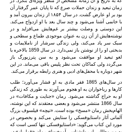
که به تاریخ و آن زمانه مشخص از منظر ویژه‌ای بنگرد. در
زمان تبعید و زندان حملات صرع که تا پایان عمر گرفتار آن
بود بر او عارض گشت. در سال ۱۸۵۴ از زندان بیرون آمد و
با خانمی آشنا می‌شود و چند سال بعد با او ازدواج می‌کند.
این دوستی و وصلت بیشتر بر غم‌هایش می‌افزاید و در
نوشته‌هایش از آن زن به عنوان موجودی طماع و سطحی و
سبک سر یاد می‌کند، ولی زندگی سرشار از ناملایمات و
بدبختی او را از نوشتن باز نمی‌دارد. در سال 1859 بالاخره با
لغو تبعید او موافقت می‌شود و به سن پترزبورگ باز
می‌گردد ولی کماکان تحت نظر پلیس باقی می‌ماند. در این
شهر دوباره با محفل‌های ادبی و هنری رابطه برقرار می‌کند.
در سال‌های 1865 فقر مادی به او فشار می‌آورد؛ طلب
کارها و رباخواران به او هجوم می‌آورند به طوری که زندگی
او به حراج گذاشته می‌شود. رمان «جنایت و مکافات» در
سال 1866 منتشر می‌شود و بعضی معتقدند که این نوشته،
الهام‌بخش رمان «مسخ» بوده است. «نیچه» فیلسوف بزرگ
آلمانی آثار داستایوفسکی را ستایش می‌کند و بخصوص در
مورد این کتاب می‌گوید: «داستایوفسکی تنها کسی است که
به من مطالبی از روانشناسی آموخت!». رمان «قمارباز» در