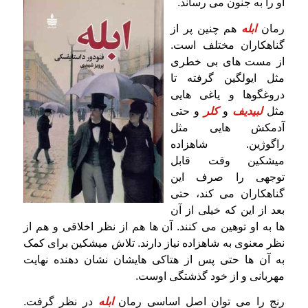
او را به جنون می رساند.
رمان
ابله
هم چنین پر از
گناهکاران مختلف است.
از مست های بی خطری
مثل ایولگین گرفته تا
دروغگوها و یاغی هایی
مثل
لبیدیف
و
کلر
و حتی
آدمکش هایی مثل
راگوژین. شاهزاده
میشکین وقت قابل
توجهی را صرف این
گناهکاران می کند، حتی
بعد از این که خیلی از آن
ها به او توهین می کنند. آن ها هم از نظر اخلاقی و هم از
نظر معنوی به شاهزاده نیاز دارند. تلاش میشکین برای کمک
به آن ها حتی پس از هتاکی هایشان نشان دهنده نهایت
مهربانی و از خود گذشتگی اوست.
رنج را می توان اصل اساسی رمان
ابله
در نظر گرفت.