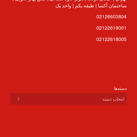
ساختمان آکسا | طبقه یکم | واحد یک
02126603804
02122618001
02122618005
دسته‌ها
دسته‌ها