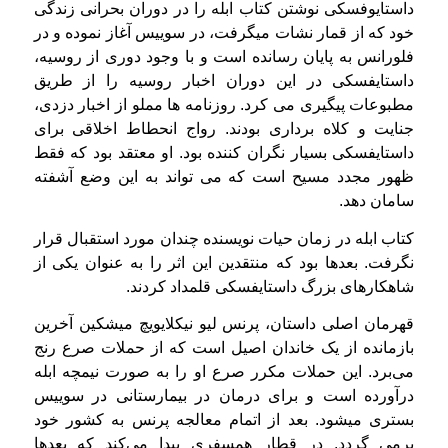
داستایوفسکی نوشتن کتاب ابله را در دوران بحرانی زندگی
خود که از قمار نشات میگرفت، در سوییس آغاز نموده و در
فلورانس به پایان رسانده است و با وجود دوری از روسیه،
داستایفسکی در این دوران اخبار روسیه را از طریق
مطبوعات پیگیری می کرد. روزنامه ها مملو از اخبار دزدی،
جنایت و کلاه برداری بودند. رواج انحطاط اخلاقی برای
داستایفسکی بسیار نگران کننده بود. او معتقد بود که فقط
ظهور مجدد مسیح است که می تواند به این وضع آشفته
سامان دهد.
کتاب ابله در زمان حیات نویسنده چندان مورد استقبال قرار
نگرفت. بعدها بود که منتقدین این اثر را به عنوان یکی از
شاهکارهای بزرگ داستایفسکی قلمداد کردند.
قهرمان اصلی داستان، پرنس لیو نیکلایویچ میشکین آخرین
بازمانده از یک خاندان اصیل است که از حملات صرع رنج
می‌برد. این حملات مکرر صرع او را به صورت نیمچه ابله
درآورده است و برای درمان در بیمارستانی در سوییس
بستری میشود. بعد از اتمام معالجه پرنس به کشور خود
برمی گردد. در قطار همسفری پیدا می‌کند که بعدها