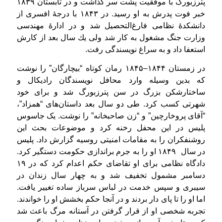
پترزبورگ با موفقیت پشت سر گذاشت و در تابستان ۱۸۳۹
خبر فوت پدرش به او رسید. در ۱۸۴۳ با درجهٔ افسری از
دانشکدهٔ نظامی فارغ‌التحصیل شد و در ادارهٔ مهندسی
وزارت جنگ مشغول به كار شد ولی یك سال بعد از كارش
استعفا داد و به سراغ نویسندگی رفت.
در زمستان ۱۸۴۴–۱۸۴۵ رمان کوتاه “بیچارگان” را نوشت
که بدین وسیله وارد محافل نویسندگان رادیکال و
ساختارشکن بزرگ در سن پترزبورگ شد و برای خود
شهرتی کسب کرد. طی دو سال بعد داستان‌های “همزاد”،
“آقای پروخارچین” و “زن صاحبخانه” را نوشت. یک جاسوس
پلیس در این محفل رخنه کرد و موضوعات بحث این
روشنفکران را به مقامات امنیتی روسیه گزارش داد. پلیس
در سال ۱۸۴۹ او را به جرم براندازی حکومت دستگیر کرد.
دادگاه نظامی برای او تقاضای حکم اعدام کرد که در ۱۹
دسامبر مشمول تخفیف شد و به چهار سال زندان در
سیبری و سپس خدمت در لباس سرباز ساده تغییر یافت.
اما او را تا پای دار بردند و در آنجا حکم بخشش او را خواندند.
تجربه شخصی او از قرار گرفتن در آستانه مرگ باعث شد