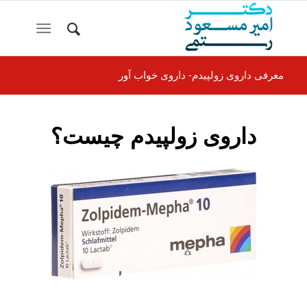
معرفی داروی زولپیدم- داروی خواب آور
داروی زولپیدم چیست؟