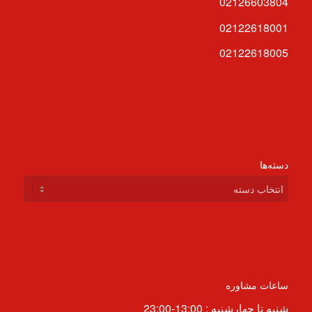
02126603804
02122618001
02122618005
دسته‌ها
دسته‌ها
ساعات مشاوره
شنبه تا چهارشنبه : 13:00-23:00