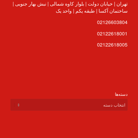
تهران | خیابان دولت | بلوار کاوه شمالی | نبش بهار جنوبی |
ساختمان آکسا | طبقه یکم | واحد یک
02126603804
02122618001
02122618005
دسته‌ها
دسته‌ها