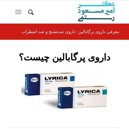
معرفی داروی پرگابالین- داروی ضدتشنج و ضد اضطراب
داروی پرگابالین چیست؟