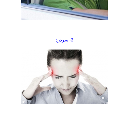
3- سردرد