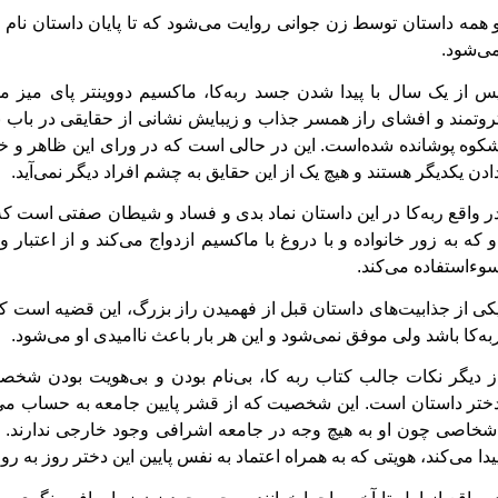
 همه داستان توسط زن جوانی روایت می‌شود که تا پایان داستان نام او 
ی‌شود.
س از یک سال با پیدا شدن جسد ربه‌کا، ماکسیم دووینتر پای میز 
روتمند و افشای راز همسر جذاب و زیبایش نشانی از حقایقی در باب نی
کوه پوشانده شده‌است.
این در حالی است که در ورای این ظاهر و 
ادن یکدیگر هستند و هیچ یک از این حقایق به چشم افراد دیگر نمی‌آید.
ر واقع ربه‌کا در این داستان نماد بدی و فساد و شیطان صفتی است که 
و که به زور خانواده و با دروغ با ماکسیم ازدواج می‌کند و از اعتب
وء‌استفاده می‌کند.
کی از جذابیت‌های داستان قبل از فهمیدن راز بزرگ، این قضیه است ک
به‌کا باشد ولی موفق نمی‌شود و این هر بار باعث ناامیدی او می‌شود.
ز دیگر نکات جالب کتاب ربه کا، بی‌نام بودن و بی‌هویت بودن شخص
ختر داستان است. این شخصیت که از قشر پایین جامعه به حساب می‌آ
شخاصی چون او به هیچ وجه در جامعه اشرافی وجود خارجی ندارند.
ا
یدا می‌کند، هویتی که به همراه اعتماد به نفس پایین این دختر روز به ر