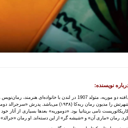
رباره نویسنده:
دافنه دو موریه، متولد 1907 در لندن با خانواده‌ای هن
شهرتش را مدیون رمان ربه‌کا (۱۹۳۸) می‌باشد.
اریکاتوریست نامی بریتانیا بود. «دوموریه» بعدها بسیاری از آثار خود 
رد. رمان «ماری آن» و «شیشه گر» از این دسته‌اند. او رمان «جرالد» 