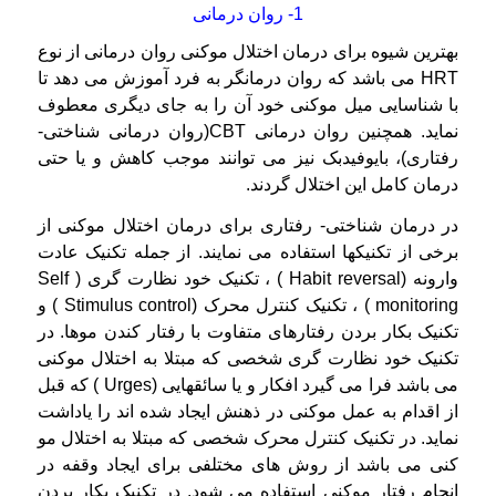
1- روان درمانی
بهترین شیوه برای درمان اختلال موکنی روان درمانی از نوع
HRT می باشد که روان درمانگر به فرد آموزش می دهد تا
با شناسایی میل موکنی خود آن را به جای دیگری معطوف
نماید. همچنین روان درمانی CBT(روان درمانی شناختی-
رفتاری)، بایوفیدبک نیز می توانند موجب کاهش و یا حتی
درمان کامل این اختلال گردند.
در درمان شناختی- رفتاری برای درمان اختلال موکنی از
برخی از تکنیکها استفاده می نمایند. از جمله تکنیک عادت
وارونه (Habit reversal ) ، تکنیک خود نظارت گری ( Self
monitoring ) ، تکنیک کنترل محرک (Stimulus control ) و
تکنیک بکار بردن رفتارهای متفاوت با رفتار کندن موها. در
تکنیک خود نظارت گری شخصی که مبتلا به اختلال موکنی
می باشد فرا می گیرد افکار و یا سائقهایی (Urges ) که قبل
از اقدام به عمل موکنی در ذهنش ایجاد شده اند را یاداشت
نماید. در تکنیک کنترل محرک شخصی که مبتلا به اختلال مو
کنی می باشد از روش های مختلفی برای ایجاد وقفه در
انجام رفتار موکنی استفاده می شود. در تکنیک بکار بردن