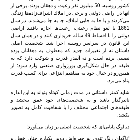
كشور روسیه، 50 میلیون نفر رعیت و دهقان بودند. برخی از
آنها در اراضی دولتی و برخی در املاك اشراف‌زاده‌ها زندگی
می‌كردند و با جا به جایی املاك، جا به جا می‌شدند. در سال
1861 با لغو نظام رعیتی، رعیت‌ها اجازه یافتند اراضی
دولتی را با اقساط 49 ساله خریداری كنند و در همان سال
این قانون در سراسر روسیه اجرا شد. شخصیت اصلی
داستان نه از تغییرات جدید که معطوف به دهقانان بوده
نصیبی برده است و نه آنقدر قدرت و شوکت دارد که به
طبقه‌ در حال شکل‌گیری بورژوازی صنعتی وارد شود؛ از
همین‌رو در خیال خود به مفاهیم انتزاعی برای کسب قدرت
پناه می‌برد.
شاید كمتر داستانی در مدت زمانی كوتاه بتواند به این اندازه
تاثیرگذار باشد و به شخصیت‌های خود عمق ببخشد و
طبقه‌های اجتماعی مختلف را با شفافیت كامل به تصویر
بكشد.
دیالوگ پایانی‌ای که شخصیت اصلی بر زبان می‌آورد:
“ناگهان رنگ تندی به چهره‌اش دوید. یکباره چنان خجل و