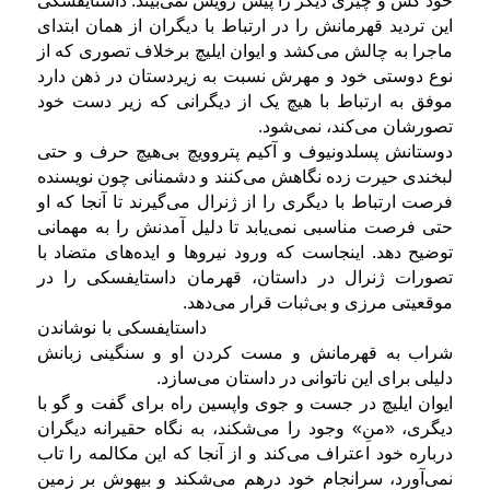
خود کس و چیزی دیگر را پیش رویش نمی‌بیند.
داستایفسکی
این تردید قهرمانش را در ارتباط با دیگران از همان ابتدای
ماجرا به چالش می‌کشد و ایوان ایلیچ برخلاف تصوری که از
نوع دوستی خود و مهرش نسبت به زیردستان در ذهن دارد
موفق به ارتباط با هیچ یک از دیگرانی که زیر دست خود
تصورشان می‌کند، نمی‌شود.
دوستانش پسلدونیوف و آکیم پتروویچ بی‌هیچ حرف و حتی
لبخندی حیرت زده نگاهش می‌کنند و دشمنانی چون نویسنده
فرصت ارتباط با دیگری را از ژنرال می‌گیرند تا آنجا که او
حتی فرصت مناسبی نمی‌یابد تا دلیل آمدنش را به مهمانی
توضیح دهد. اینجاست که ورود نیروها و ایده‌های متضاد با
تصورات ژنرال در داستان، قهرمان داستایفسکی را در
موقعیتی مرزی و بی‌ثبات قرار می‌دهد.
داستایفسکی با نوشاندن
شراب به قهرمانش و مست کردن او و سنگینی زبانش
دلیلی برای این ناتوانی در داستان می‌سازد.
ایوان ایلیچ در جست و جوی واپسین راه برای گفت و گو با
دیگری، «منِ» وجود را می‌شکند، به نگاه حقیرانه دیگران
درباره خود اعتراف می‌کند و از آنجا که این مکالمه را تاب
نمی‌آورد، سرانجام خود درهم می‌شکند و بیهوش بر زمین