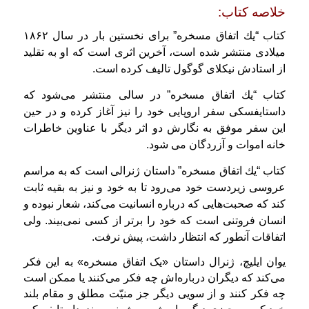
خلاصه كتاب:
كتاب “یك اتفاق مسخره” برای نخستین بار در سال ۱۸۶۲
میلادی منتشر شده است، آخرین اثری است که او به تقلید
از استادش نیکلای گوگول تالیف کرده است.
كتاب “یك اتفاق مسخره” در سالی منتشر می‌شود که
داستایفسکی سفر اروپایی خود را نیز آغاز کرده و در حین
این سفر موفق به نگارش دو اثر دیگر با عناوین خاطرات
خانه اموات و آزردگان می شود.
كتاب “یك اتفاق مسخره” داستان ژنرالی است كه به مراسم
عروسی زیردست خود می‌رود تا به خود و نیز به بقیه ثابت
كند كه صحبت‌هایی كه درباره انسانیت می‌كند، شعار نبوده و
انسان فروتنی است كه خود را برتر از كسی نمی‌بیند. ولی
اتفاقات آنطور كه انتظار داشت، پیش نرفت.
یوان ایلیچ، ژنرال داستان «یک اتفاق مسخره» به این فکر
می‌کند که دیگران درباره‌اش چه فکر می‌کنند یا ممکن است
چه فکر کنند و از سویی دیگر جز منیّت مطلق و مقام بلند