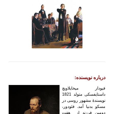
درباره نویسنده:
فیودار میخایلاویچ
داستایفسکی متولد 1821
نویسندهٔ مشهور روسی در
مسكو بدنیا آمد. فئودور،
دومین فرزند از هفت