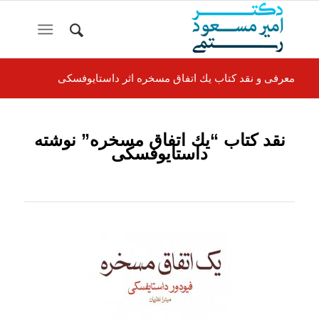
معرفی و نقد كتاب يك اتفاق مسخره اثر داستایوفسکی
نقد كتاب “يك اتفاق مسخره”
نوشته
داستايوفسكی