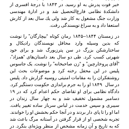
خبر فوت پدرش به او رسید. در ۱۸۴۳ با درجهٔ افسری از
دانشکدهٔ نظامی فارغ‌التحصیل شد و در ادارهٔ مهندسی
وزارت جنگ مشغول به كار شد ولی یك سال بعد از كارش
استعفا داد و به سراغ نویسندگی رفت.
در زمستان ۱۸۴۴–۱۸۴۵ رمان کوتاه “بیچارگان” را نوشت
که بدین وسیله وارد محافل نویسندگان رادیکال و
ساختارشکن بزرگ در سن پترزبورگ شد و برای خود
شهرتی کسب کرد. طی دو سال بعد داستان‌های “همزاد”،
“آقای پروخارچین” و “زن صاحبخانه” را نوشت.
یک جاسوس
پلیس در این محفل رخنه کرد و موضوعات بحث این
روشنفکران را به مقامات امنیتی روسیه گزارش داد. پلیس
در سال ۱۸۴۹ او را به جرم براندازی حکومت دستگیر کرد.
دادگاه نظامی برای او تقاضای حکم اعدام کرد که در ۱۹
دسامبر مشمول تخفیف شد و به چهار سال زندان در
سیبری و سپس خدمت در لباس سرباز ساده تغییر یافت.
اما او را تا پای دار بردند و در آنجا حکم بخشش او را خواندند.
تجربه شخصی او از قرار گرفتن در آستانه مرگ باعث شد
که به تاریخ و آن زمانه مشخص از منظر ویژه‌ای بنگرد. در