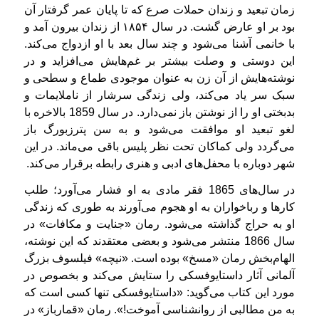
زمان تبعید و زندان حملات صرع که تا پایان عمر گرفتار آن
بود بر او عارض گشت. در سال ۱۸۵۴ از زندان بیرون آمد و
با خانمی آشنا می‌شود و چند سال بعد با او ازدواج می‌کند.
این دوستی و وصلت بیشتر بر غم‌هایش می‌افزاید و در
نوشته‌هایش از آن زن به عنوان موجودی طماع و سطحی و
سبک سر یاد می‌کند، ولی زندگی سرشار از ناملایمات و
بدبختی او را از نوشتن باز نمی‌دارد. در سال 1859 بالاخره با
لغو تبعید او موافقت می‌شود و به سن پترزبورگ باز
می‌گردد ولی کماکان تحت نظر پلیس باقی می‌ماند. در این
شهر دوباره با محفل‌های ادبی و هنری رابطه برقرار می‌کند.
در سال‌های 1865 فقر مادی به او فشار می‌آورد؛ طلب
کارها و رباخواران به او هجوم می‌آورند به طوری که زندگی
او به حراج گذاشته می‌شود. رمان «جنایت و مکافات» در
سال 1866 منتشر می‌شود و بعضی معتقدند که این نوشته،
الهام‌بخش رمان «مسخ» بوده است. «نیچه» فیلسوف بزرگ
آلمانی آثار داستایوفسکی را ستایش می‌کند و بخصوص در
مورد این کتاب می‌گوید: «داستایوفسکی تنها کسی است که
به من مطالبی از روانشناسی آموخت!». رمان «قمارباز» در