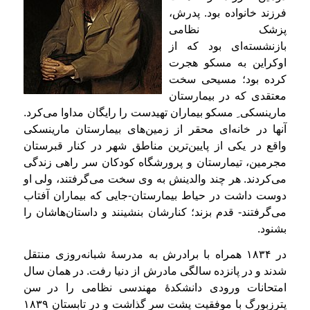
فرزند خانواده بود. پدرش،
پزشک نظامی
بازنشسته‌ای بود که از
اوکراین به مسکو هجرت
کرده بود؛ مسیحی سخت
معتقدی که در بیمارستان
مارینسکی ِ مسکو بیماران تهیدست را رایگان مداوا می‌کرد.
آنها در خانه‌ای محقر از زمین‌های بیمارستان مارینسکی
واقع در یکی از پایین‌ترین مناطق شهر در کنار قبرستان
مجرمین، تیمارستان و پرورشگاه کودکان سر راهی زندگی
می‌کردند. هر چند والدینش به وی سخت می‌گرفتند، ولی او
دوست داشت در حیاط بیمارستان-جایی‌ که بیماران آفتاب
می‌گرفتند- قدم بزند؛ کنارشان بنشینند و داستان‌هاشان را
بشنود.
در ۱۸۳۴ همراه با برادرش به مدرسهٔ شبانه‌روزی منتقل
شدند و در پانزده‌ سالگی مادرش از دنیا رفت. در همان سال
امتحانات ورودی دانشکدهٔ مهندسی نظامی را در سن
پترزبورگ با موفقیت پشت سر گذاشت و در تابستان ۱۸۳۹