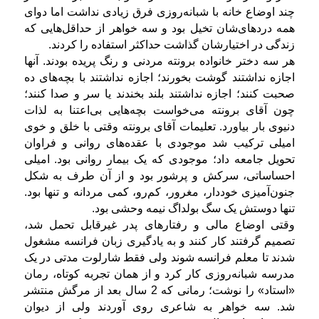
چند اوضاع خانه با شبانه‌روزی فرق زیادی نداشت اما دوای
همه دردهای‌شان تخیل بود و سه خواهر از حداقل‌هایی که
زندگی در اختیارشان گذاشت حداکثر استفاده را کردند.
هر سه دختر خانواده برونته مردنی و رنگ پریده بودند. آنها
اجازه نداشتند گوشت بخورند؛ اجازه نداشتند با بچه‌های ده
صحبت کنند؛ اجازه نداشتند بلند بخندند یا سر و صدا کنند؛
چون آقای برونته می‌خواست بچه‌هایی بی‌اعتنا به لذات
دنیوی بار بیاورد. تعلیمات آقای برونته وقتی با خلق و خوی
امیلی ترکیب شد موجودی با عقده‌های روانی و فراوان
تحویل جامعه داد؛ موجودی که یک بیمار روانی بود.
امیلی
احساساتی، سرکش و پرشور بود و از آن طرف به شکل
جنون‌آمیزی خوددار، مغرور، کم‌رو، کمی ‌مردانه و تنها بود.
تنها دوستش یک سگ بولداگ نیمه وحشی بود.
وقتی اوضاع مالی و رفتارهای پدر غیرقابل تحمل شد،
تصمیم گرفتند کار کنند و به یادگیری زبان فرانسه مشغول
شدند تا معلم فرانسه شوند ولی فقط شارلوت مدتی در یک
مدرسه شبانه‌روزی کار کرد و از همان تجربه کوتاه، رمان
«استاد» را نوشت؛ رمانی که 2 سال بعد از مرگش منتشر
شد. سه خواهر به شاعری روی آوردند ولی از دیوان