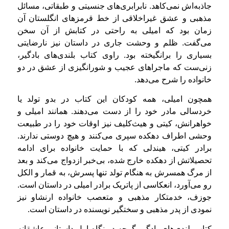
جاذبه‌اش نمی‌کاهد. نابرابری‌های جنسیتی و طبقاتی، مسائل
مذهبی و عشق غیراخلاقی از خط قرمزهای انگلستان آن
زمان بود که امیلی به راحتی در کتابش از آن سخن
می‌گفت. ظلم و وحشت جاری در داستان نیز نارضایتی
بسیاری را برانگیخته بود.
راوی كتاب بلندی‌های بادگیر،
زنی‌ست که ماجراهای عجیب و شورانگیزی از عشق در دو
خانواده را شرح می‌دهد.
همچون امیلی، همه‌ کودکان این کتاب در بدو تولد یا
خردسالی مادر خود را از دست می‌دهند. همانند امیلی و
خواهرانش، کیتی و هیث‌کلیف نیز اوقات خود را در طبیعت
وحشی اطراف دهکده سپری می‌کنند و هیچ دوستی ندارند.
برادر کیتی، هیندلی که با حمایت خانواده برای ادامه
تحصیلاتش از دهکده خارج شده، بی‌خبر ازدواج می‌کند و بعد
از مرگ همسرش به هنگام تولد تنها پسرش، به قمار و الکل
رو می‌آورد، انعکاسی از پاتریک برادر امیلی در داستان است.
جوزف، خدمتکار مذهبی و متعصب خانواده‌ ارنشاو نیز
نمودی از پدر مذهبی و سختگیر نویسنده در داستان است.
كتاب بلندی‌های بادگیر گرچه در نگاه اول داستانی عاشقانه