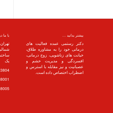
بیشتر بدانید …
با ما د
دکتر رستمی عمده فعالیت های
تهران 
درمانی خود را به مشاوره طلاق،
شمالی 
خیانت های زناشویی، زوج درمانی،
ساختما
افسردگی و مدیریت خشم و
یک
عصبانیت و نیز مقابله با استرس و
03804
اضطراب اختصاص داده است.
18001
18005