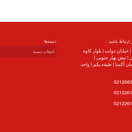
ر ارتباط باشید :
دسته‌ها
دسته‌ها
| خیابان دولت | بلوار کاوه
| نبش بهار جنوبی |
ن آکسا | طبقه یکم | واحد
021266
021226
021226