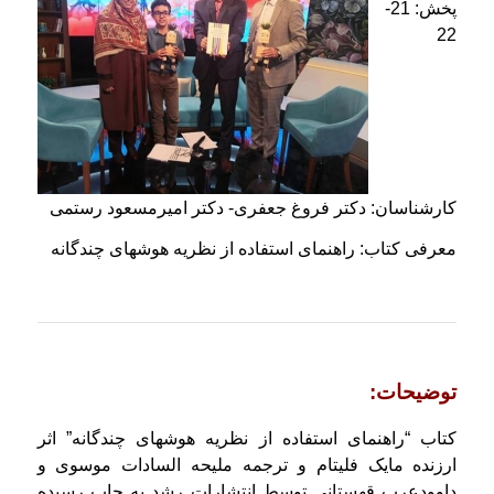
پخش: 21-
22
كارشناسان: دكتر فروغ جعفری- دكتر امیرمسعود رستمی
معرفی كتاب: راهنمای استفاده از نظریه هوشهای چندگانه
توضیحات:
كتاب “راهنمای استفاده از نظریه هوشهای چندگانه” اثر
ارزنده مایک فلیتام و ترجمه ملیحه السادات موسوی و
داوودعرب قهستانی توسط انتشارات رشد به چاپ رسیده