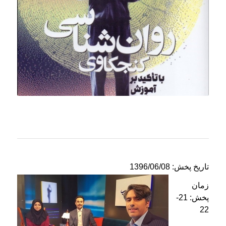
تاریخ پخش: 1396/06/08
زمان
پخش: 21-
22